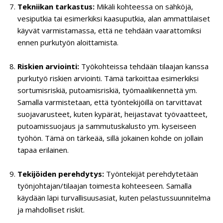
Tekniikan tarkastus:
Mikäli kohteessa on sähköjä,
vesiputkia tai esimerkiksi kaasuputkia, alan ammattilaiset
käyvät varmistamassa, että ne tehdään vaarattomiksi
ennen purkutyön aloittamista.
Riskien arviointi:
Työkohteissa tehdään tilaajan kanssa
purkutyö riskien arviointi. Tämä tarkoittaa esimerkiksi
sortumisriskiä, putoamisriskiä, työmaaliikennettä ym.
Samalla varmistetaan, että työntekijöillä on tarvittavat
suojavarusteet, kuten kypärät, heijastavat työvaatteet,
putoamissuojaus ja sammutuskalusto ym. kyseiseen
työhön. Tämä on tärkeää, sillä jokainen kohde on jollain
tapaa erilainen.
Tekijöiden perehdytys:
Työntekijät perehdytetään
työnjohtajan/tilaajan toimesta kohteeseen. Samalla
käydään läpi turvallisuusasiat, kuten pelastussuunnitelma
ja mahdolliset riskit.