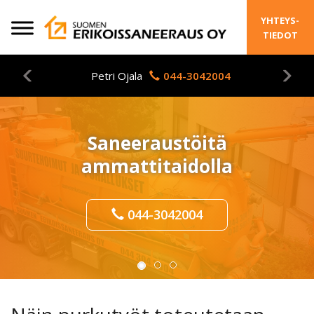
Skip
YHTEYS-
to
TIEDOT
content
Petri Ojala
044-3042004
Saneeraustöitä
ammattitaidolla
044-3042004