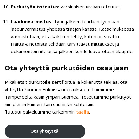
Purkutyön toteutus:
Varsinaisen urakan toteutus.
Laadunvarmistus:
Työn jälkeen tehdään työmaan
laadunvarmistus yhdessä tilaajan kanssa. Katselmuksessa
varmistetaan, että kaikki on tehty, kuten on sovittu.
Haitta-ainetöistä tehdään tarvittavat mittaukset ja
dokumentoinnit, jonka jälkeen kohde luovutetaan tilaajalle.
Ota yhteyttä purkutöiden osaajaan
Mikäli etsit purkutöille sertifioitua ja kokenutta tekijää, ota
yhteyttä Suomen Erikoissaneeraukseen. Toimimme
Tampereelta käsin ympäri Suomea. Toteutamme purkutyöt
niin pieniin kuin erittäin suuriinkin kohteisiin.
Tutustu palveluumme tarkemmin
täällä
.
Ota yhteyttä!