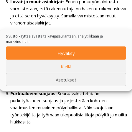
Luvat ja muut asiakirjat:
Ennen purkutyön aloitusta
varmistetaan, että rakennuttaja on hakenut rakennusluvan
ja että se on hyväksytty. Samalla varmistetaan muut
viranomaisasiakirjat.
Sivusto käyttää evästeitä kävijäseurantaan, analytiikkaan ja
Työmaan tarkistus:
Kun lupa-asiat ovat kunnossa,
markkinointiin.
menemme paikan päälle tarkistamaan tilat. Merkitsemme
purettavat rakenteet ja purkurajat, mikäli vain osa
Hyväksy
rakenteista puretaan.
Kiellä
Irtaimiston poisto:
Poistamme työmaalta irtaimiston ja
siirrämme/suojaamme tilaajan omaisuuden.
Asetukset
Purkualueen suojaus:
Seuraavaksi tehdään
purkutyöalueen suojaus ja järjestetään kohteen
vaatimusten mukainen pölynhallinta. Näin suojellaan
työntekijöitä ja työmaan ulkopuolisia tiloja pölyltä ja muilta
hiukkasilta.