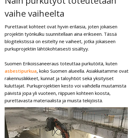
Näin purkutyöt toteutetaan
vaihe vaiheelta
Purettavat kohteet ovat hyvin erilaisia, joten jokaisen
projektin työnkulku suunnitellaan aina erikseen. Tässä
blogitekstissä on esitelty ne vaiheet, jotka jokaiseen
purkuprojektiin lähtökohtaisesti sisältyy.
Suomen Erikoissaneeraus toteuttaa purkutöitä, kuten
asbestipurkua
, koko Suomen alueella. Asiakkaitamme ovat
rakennusliikkeet, kunnat ja taloyhtiöt sekä yksityiset
kuluttajat. Purkuprojektien kesto voi vaihdella muutamista
päivistä jopa yli vuoteen, riippuen kohteen koosta,
purettavasta materiaalista ja muista tekijöistä.