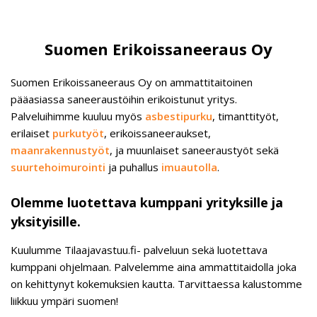
Suomen Erikoissaneeraus Oy
Suomen Erikoissaneeraus Oy on ammattitaitoinen
pääasiassa saneeraustöihin erikoistunut yritys.
Palveluihimme kuuluu myös
asbestipurku
, timanttityöt,
erilaiset
purkutyöt
, erikoissaneeraukset,
maanrakennustyöt
, ja muunlaiset saneeraustyöt sekä
suurtehoimurointi
ja puhallus
imuautolla
.
Olemme luotettava kumppani yrityksille ja
yksityisille.
Kuulumme Tilaajavastuu.fi- palveluun sekä luotettava
kumppani ohjelmaan. Palvelemme aina ammattitaidolla joka
on kehittynyt kokemuksien kautta. Tarvittaessa kalustomme
liikkuu ympäri suomen!