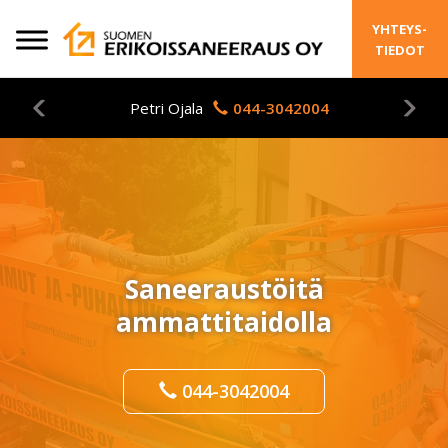
Skip
YHTEYS-
to
TIEDOT
content
Petri Ojala
044-3042004
Saneeraustöitä
ammattitaidolla
044-3042004